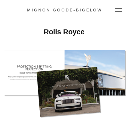
M I G N O N   G O O D E - B I G E L O W
Rolls Royce