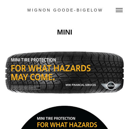
M I G N O N   G O O D E - B I G E L O W
MINI